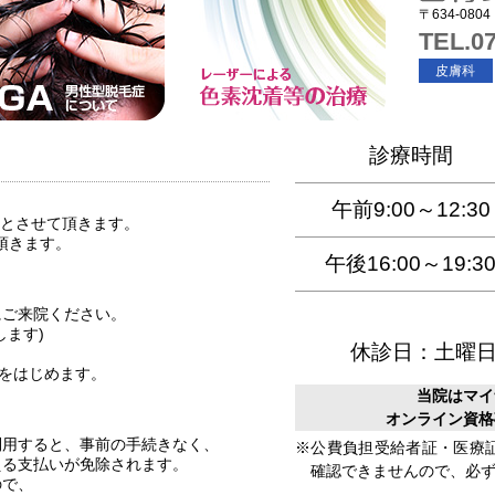
〒634-08
TEL.07
皮膚科
診療時間
午前9:00～12:30
休診とさせて頂きます。
て頂きます。
午後16:00～19:3
。
にご来院ください。
します)
休診日：土曜
治療をはじめます。
当院はマイ
オンライン資格
利用すると、事前の手続きなく、
※公費負担受給者証・医療
える支払いが免除されます。
確認できませんので、必
ので、