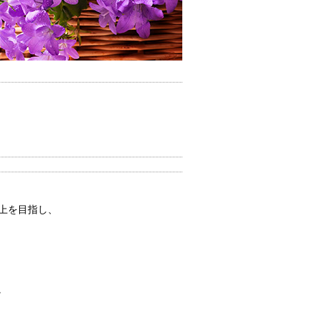
。
向上を目指し、
。