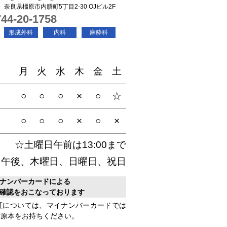
04 奈良県橿原市内膳町5丁目2-30 OJビル2F
44-20-1758
形成外科
内科
麻酔科
月
火
水
木
金
土
○
○
○
×
○
☆
0
○
○
○
×
○
×
☆土曜日午前は13:00まで
日午後、木曜日、日曜日、祝日
ナンバーカードによる
確認をおこなっております
証については、マイナンバーカードでは
ず原本をお持ちください。