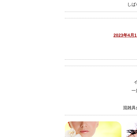
しば
2023年
一
混雑具